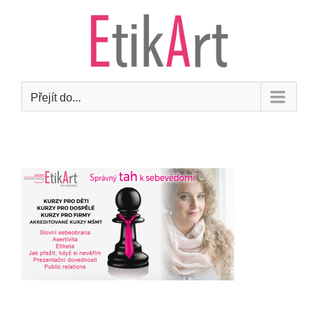
Přeskočit
na
obsah
Přejít do...