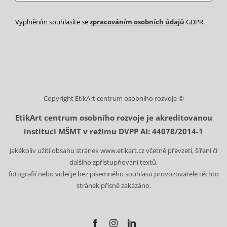
Vyplněním souhlasíte se
zpracováním osobních údajů
GDPR.
Copyright EtikArt centrum osobního rozvoje ©
EtikArt centrum osobního rozvoje je akreditovanou
institucí MŠMT v režimu DVPP AI: 44078/2014-1
Jakékoliv užití obsahu stránek www.etikart.cz včetně převzetí, šíření či
dalšího zpřístupňování textů,
fotografií nebo videí je bez písemného souhlasu provozovatele těchto
stránek přísně zakázáno.
Facebook
Instagram
LinkedIn