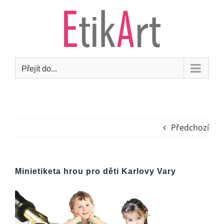
Přeskočit
na
obsah
Přejít do...
Předchozí
Minietiketa hrou pro děti Karlovy Vary