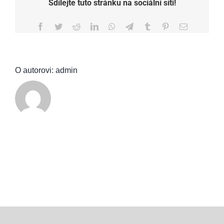
Sdílejte tuto stránku na sociální síti!
Facebook
Twitter
Reddit
LinkedIn
WhatsApp
Telegram
Tumblr
Pinterest
E-
mail
O autorovi:
admin