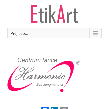
Přeskočit
na
obsah
Přejít do...