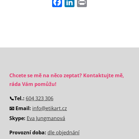
Facebook
LinkedIn
Print
Chcete se mě na něco zeptat? Kontaktujte mě,
ráda Vám pomůžu!
📞
Tel.:
604 323 306
📧 Email:
info@etikart.cz
Skype:
Eva Jungmanová
Provozní doba:
dle objednání