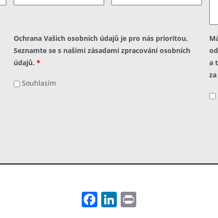
Ochrana Vašich osobních údajů je pro nás prioritou.
Má
Seznamte se s našimi zásadami zpracování osobních
od
údajů.
*
a 
za
Souhlasím
Facebook
LinkedIn
Print