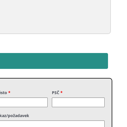
ěsto
*
PSČ
*
kaz/požadavek