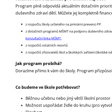
Program plně odpovídá aktuálním dotačním priori
duševního zdraví dětí. Můžete jej kompletně financo
z rozpočtu školy určeného na primární prevenci PP
z dotačních programů MŠMT na podporu duševního zdraví
konzultační linka MŠMT.
z rozpočtů ostatních resortů
z rozpočtů zřizovatelů škol a školských zařízení (školské o
Jak program probíhá?
Dorazíme přímo k vám do školy. Program přizpůso
Co budeme ve škole potřebovat?
Běžnou učebnu nebo jiný větší školní prostor
Možnost uspořádat židle do kruhu (pro vytv