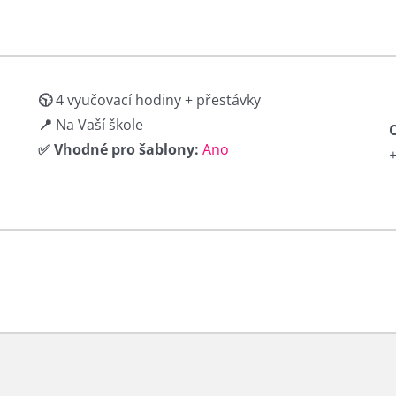
🕥
4 vyučovací hodiny + přestávky
📍
Na Vaší škole
✅ Vhodné pro šablony:
Ano
+