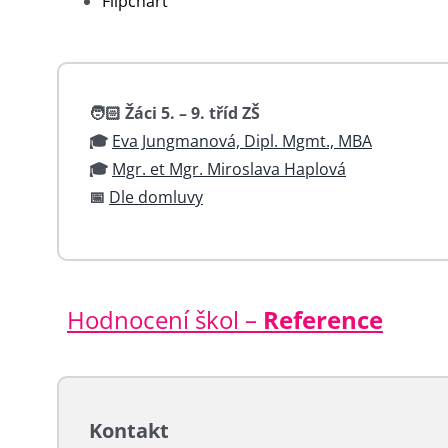
Flipchart
🧑🏻 Žáci 5. – 9. tříd ZŠ
🎓
Eva Jungmanová, Dipl. Mgmt., MBA
🎓
Mgr. et Mgr. Miroslava Haplová
📅
Dle domluvy
Hodnocení škol –
Reference
Kontakt