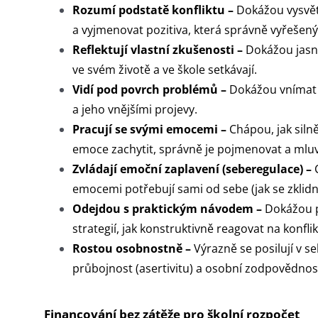
Rozumí podstatě konfliktu –
Dokážou vysvětli
a vyjmenovat pozitiva, která správně vyřešený 
Reflektují vlastní zkušenosti –
Dokážou jasně
ve svém životě a ve škole setkávají.
Vidí pod povrch problémů –
Dokážou vnímat p
a jeho vnějšími projevy.
Pracují se svými emocemi –
Chápou, jak silně
emoce zachytit, správně je pojmenovat a mluvi
Zvládají emoční zaplavení (seberegulace) –
C
emocemi potřebují sami od sebe (jak se zklidn
Odejdou s praktickým návodem –
Dokážou po
strategií, jak konstruktivně reagovat na konflik
Rostou osobnostně –
Výrazně se posilují v se
průbojnost (asertivitu) a osobní zodpovědnos
Financování bez zátěže pro školní rozpočet