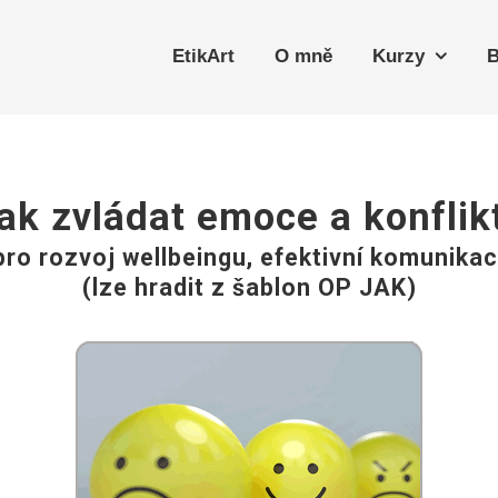
EtikArt
O mně
Kurzy
B
ak zvládat emoce a konflik
ro rozvoj wellbeingu, efektivní komunikac
(lze hradit z šablon OP JAK)