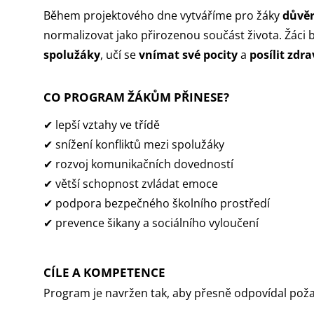
Během projektového dne vytváříme pro žáky
důvěr
normalizovat jako přirozenou součást života. Žá
spolužáky
, učí se
vnímat své pocity
a
posílit zd
CO PROGRAM ŽÁKŮM PŘINESE?
✔ lepší vztahy ve třídě
✔ snížení konfliktů mezi spolužáky
✔ rozvoj komunikačních dovedností
✔ větší schopnost zvládat emoce
✔ podpora bezpečného školního prostředí
✔ prevence šikany a sociálního vyloučení
CÍLE A KOMPETENCE
Program je navržen tak, aby přesně odpovídal pož