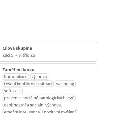
Cílová skupina
Žáci 5. – 9. tříd ZŠ
Zaměření kurzu
Komunikace
výchova
řešení
.
konfliktních
.
situací
wellbeing
soft
.
skills
prevence
.
sociálně
.
patologických
.
jevů
osobnostní
.
a
.
s
ociální
.
výchova
emoční
.
inteligence
pozitivní
.
myšlení