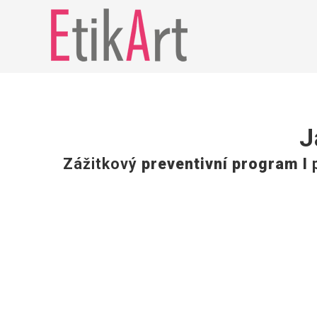
Přeskočit
na
obsah
J
Zážitkový
preventivní program I
p