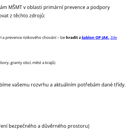
tám MŠMT v oblasti primární prevence a podpory
vat z těchto zdrojů:
 a prevence rizikového chování –
lze
hradit z
šablon OP JAK.
Zde
dbory, granty obcí, měst a krajů)
bíme vašemu rozvrhu a aktuálním potřebám dané třídy.
oření bezpečného a důvěrného prostoru)