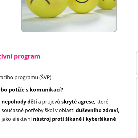
tivní program
ávacího programu (ŠVP).
ebo potíže s komunikací?
é nepohody
dětí
a projevů
skryté agrese
, které
 současné potřeby škol v oblasti
duševního zdraví,
í jako efektivní
nástroj proti šikaně i kyberšikaně