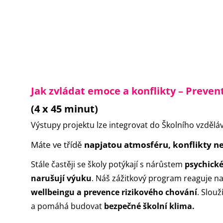
Jak zvládat emoce a konflikty – Preven
(4 x 45 minut)
Výstupy projektu lze integrovat do Školního vzděl
Máte ve třídě
napjatou atmosféru, konflikty n
Stále častěji se školy potýkají s nárůstem
psychick
narušují výuku
. Náš zážitkový program reaguje na
wellbeingu a prevence rizikového chování
. Slouž
a pomáhá budovat
bezpečné školní klima.