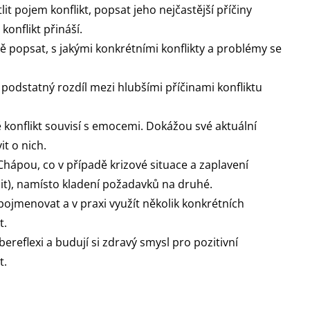
t pojem konflikt, popsat jeho nejčastější příčiny
konflikt přináší.
 popsat, s jakými konkrétními konflikty a problémy se
odstatný rozdíl mezi hlubšími příčinami konfliktu
 konflikt souvisí s emocemi. Dokážou své aktuální
t o nich.
hápou, co v případě krizové situace a zaplavení
it), namísto kladení požadavků na druhé.
jmenovat a v praxi využít několik konkrétních
t.
bereflexi a budují si zdravý smysl pro pozitivní
t.